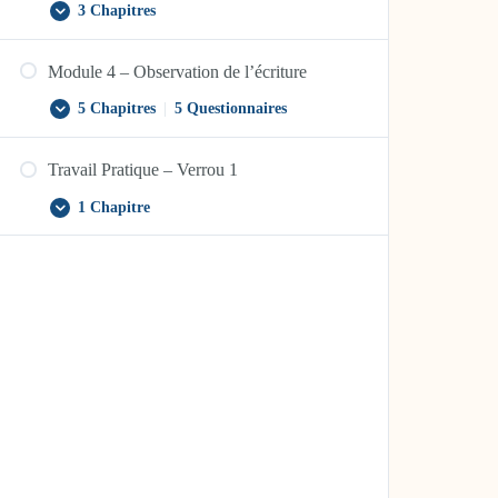
3 Chapitres
Module
Afficher
3
–
Module 4 – Observation de l’écriture
La
psychologie
du
5 Chapitres
|
5 Questionnaires
Module
Afficher
développement
4
–
Travail Pratique – Verrou 1
Observation
de
l’écriture
1 Chapitre
Travail
Afficher
Pratique
–
Verrou
1