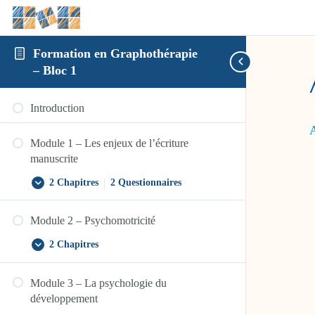
Formation en Graphothérapie
– Bloc 1
Introduction
A
Module 1 – Les enjeux de l’écriture
manuscrite
2 Chapitres
|
2 Questionnaires
Module
Afficher
1
–
Module 2 – Psychomotricité
Les
enjeux
de
2 Chapitres
Module
Afficher
l’écriture
2
manuscrite
–
Module 3 – La psychologie du
Psychomotricité
développement