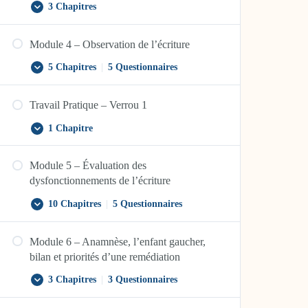
3 Chapitres
Module
Afficher
3
–
Module 4 – Observation de l’écriture
La
psychologie
du
5 Chapitres
|
5 Questionnaires
Module
Afficher
développement
4
–
Travail Pratique – Verrou 1
Observation
de
l’écriture
1 Chapitre
Travail
Afficher
Pratique
–
Module 5 – Évaluation des
Verrou
1
dysfonctionnements de l’écriture
10 Chapitres
|
5 Questionnaires
Module
Afficher
5
–
Module 6 – Anamnèse, l’enfant gaucher,
Évaluation
des
bilan et priorités d’une remédiation
dysfonctionnements
de
3 Chapitres
|
3 Questionnaires
Module
Afficher
l’écriture
6
–