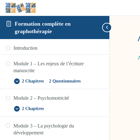
Formation complète en
graphothérapie
Introduction
A
Module 1 – Les enjeux de l’écriture
manuscrite
2 Chapitres
|
2 Questionnaires
Module
Afficher
1
–
Module 2 – Psychomotricité
Les
enjeux
de
2 Chapitres
Module
Afficher
l’écriture
2
manuscrite
–
Module 3 – La psychologie du
Psychomotricité
développement