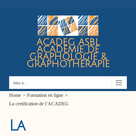
Passer
au
contenu
ACADEG ASBL
ACADÉMIE DE
GRAPHOLOGIE &
GRAPHOTHÉRAPIE
Aller à...
Home
Formation en ligne
La certification de l’ACADEG
La