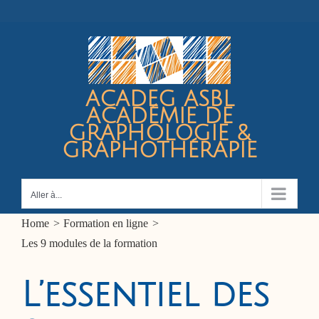
Passer
au
contenu
ACADEG ASBL
ACADÉMIE DE
GRAPHOLOGIE &
GRAPHOTHÉRAPIE
Aller à...
Home
Formation en ligne
Les 9 modules de la formation
L’essentiel des