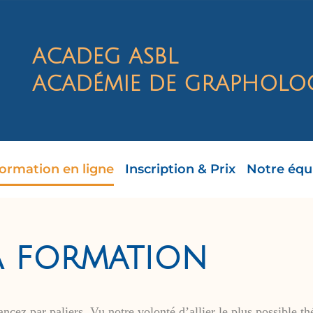
ACADEG ASBL
ACADÉMIE DE GRAPHOLOG
ormation en ligne
Inscription & Prix
Notre équ
la formation
cez par paliers. Vu notre volonté d’allier le plus possible thé