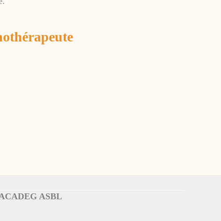
e.
phothérapeute
ACADEG ASBL